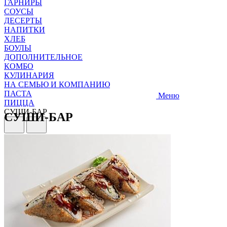
ГАРНИРЫ
СОУСЫ
ДЕСЕРТЫ
НАПИТКИ
ХЛЕБ
БОУЛЫ
ДОПОЛНИТЕЛЬНОЕ
КОМБО
КУЛИНАРИЯ
НА СЕМЬЮ И КОМПАНИЮ
ПАСТА
Меню
ПИЦЦА
СУШИ-БАР
СУШИ-БАР
САЛАТЫ И ЗАКУСКИ
СУПЫ
ГОРЯЧИЕ БЛЮДА
ГАРНИРЫ
СОУСЫ
ДЕСЕРТЫ
НАПИТКИ
ХЛЕБ
БОУЛЫ