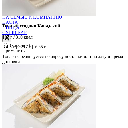
ДОПОЛНИТЕЛЬНОЕ
КОМБО
КУЛИНАРИЯ
НА СЕМЬЮ И КОМПАНИЮ
ПАСТА
Теплый сендвич Канадский
ПИЦЦА
СУШИ-БАР
195 г / 310 ккал
{{ name }}
Б 4.5 г | Ж 17 г | У 35 г
Применить
Товар не реализуется по адресу доставки или на дату и время
доставки