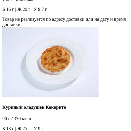
Б 16 г | Ж 20 г | У 9.7 г
Товар не реализуется по адресу доставки или на дату и время
доставки
Куриный оладушек Кокорито
90 г / 330 ккал
Б 18 г | Ж 25 г | У 9 г