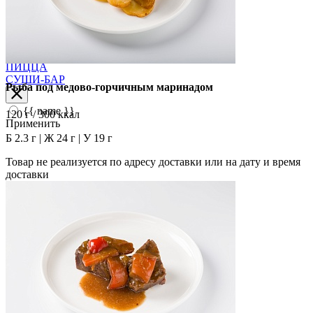
ДОПОЛНИТЕЛЬНОЕ
КОМБО
КУЛИНАРИЯ
НА СЕМЬЮ И КОМПАНИЮ
ПАСТА
ПИЦЦА
СУШИ-БАР
Рыба под медово-горчичным маринадом
{{ name }}
120 г / 300 ккал
Применить
Б 2.3 г | Ж 24 г | У 19 г
Товар не реализуется по адресу доставки или на дату и время
доставки