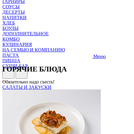
ГАРНИРЫ
СОУСЫ
ДЕСЕРТЫ
НАПИТКИ
ХЛЕБ
БОУЛЫ
ДОПОЛНИТЕЛЬНОЕ
КОМБО
КУЛИНАРИЯ
НА СЕМЬЮ И КОМПАНИЮ
ПАСТА
Меню
ПИЦЦА
СУШИ-БАР
ГОРЯЧИЕ БЛЮДА
Обязательно надо съесть!
САЛАТЫ И ЗАКУСКИ
СУПЫ
ГОРЯЧИЕ БЛЮДА
ГАРНИРЫ
СОУСЫ
ДЕСЕРТЫ
НАПИТКИ
ХЛЕБ
БОУЛЫ